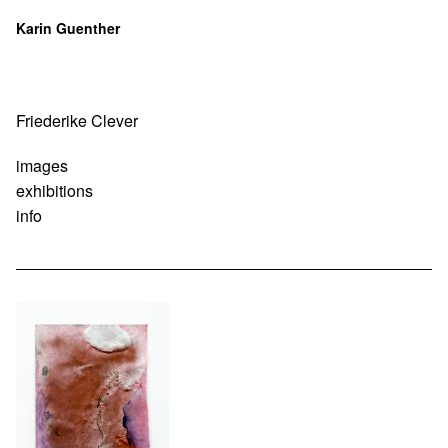
Karin Guenther
Navigation
Friederike Clever
überspringen
images
exhibitions
info