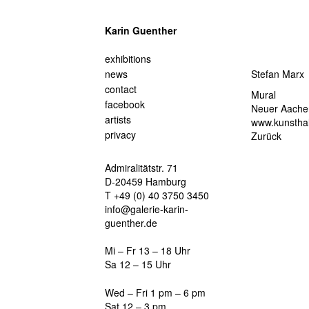
Karin Guenther
navigation
exhibitions
überspringen
news
Stefan Marx
contact
Mural
facebook
Neuer Aache
artists
www.kunsthal
privacy
Zurück
Admiralitätstr. 71
D-20459 Hamburg
T +49 (0) 40 3750 3450
info@galerie-karin-
guenther.de
Mi – Fr 13 – 18 Uhr
Sa 12 – 15 Uhr
Wed – Fri 1 pm – 6 pm
Sat 12 – 3 pm